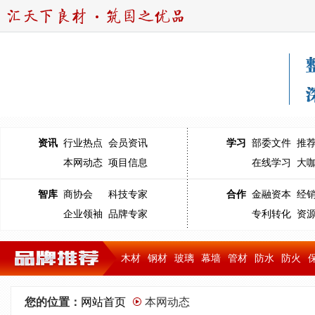
资讯
行业热点
会员资讯
学习
部委文件
推
本网动态
项目信息
在线学习
大
智库
商协会
科技专家
合作
金融资本
经
企业领袖
品牌专家
专利转化
资
木材
钢材
玻璃
幕墙
管材
防水
防火
您的位置：
网站首页
本网动态