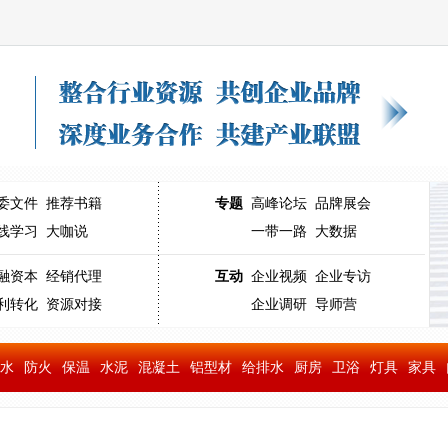
委文件
推荐书籍
专题
高峰论坛
品牌展会
线学习
大咖说
一带一路
大数据
融资本
经销代理
互动
企业视频
企业专访
利转化
资源对接
企业调研
导师营
水
防火
保温
水泥
混凝土
铝型材
给排水
厨房
卫浴
灯具
家具