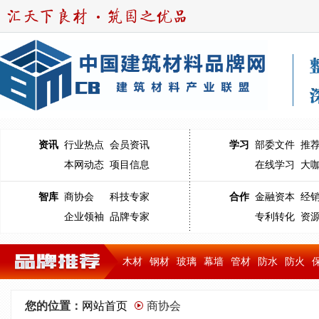
资讯
行业热点
会员资讯
学习
部委文件
推
本网动态
项目信息
在线学习
大
智库
商协会
科技专家
合作
金融资本
经
企业领袖
品牌专家
专利转化
资
木材
钢材
玻璃
幕墙
管材
防水
防火
您的位置：
网站首页
商协会