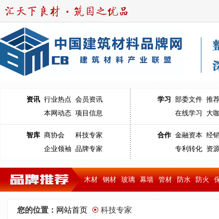
资讯
行业热点
会员资讯
学习
部委文件
推
本网动态
项目信息
在线学习
大
智库
商协会
科技专家
合作
金融资本
经
企业领袖
品牌专家
专利转化
资
木材
钢材
玻璃
幕墙
管材
防水
防火
您的位置：
网站首页
科技专家