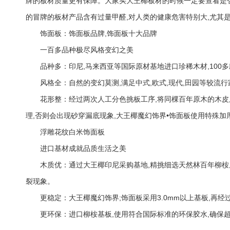
牌的板材质量更有保障。大家买大王椰板材的时候一定要查看是
的冒牌的板材产品含有过量甲醛,对人类的健康危害特别大,尤其
饰面板：饰面板品牌,饰面板十大品牌
一百多品种极尽风格变幻之美
品种多：印尼,马来西亚等国际原材基地进口珍稀木材,100
风格全：自然的变幻莫测,满足中式,欧式,现代,田园等较流
花形整：经过两次人工分色挑板工序,将同棵百年原木的木皮
理,否则会出现砂穿漏底现象,大王椰魔幻饰界•饰面
板使用特殊加
浮雕花纹白米饰面板
进口基材成就品质生活之美
木质优：通过大王椰印尼采购基地,精挑细选天然林百年柳桉
裂现象。
更稳定：大王椰魔幻饰界;饰面板采用3.0mm以上基板,再
更环保：进口柳桉基板,使用符合国际标准的环保胶水,确保超