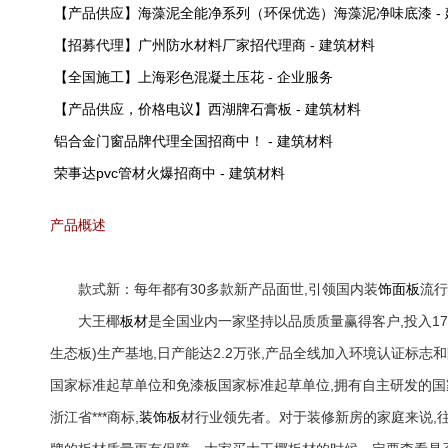
【产品供应】海藻泥全能净系列（环保优选）海藻泥净味底漆 - 
【招募代理】广州防水材料厂家招代理商 - 建筑材料
【全国施工】上海彩色混凝土压花 - 企业服务
【产品供应，价格电议】西湖牌石膏板 - 建筑材料
铝合金门窗品牌代理全国招商中！ - 建筑材料
荣事达pvc管材火爆招商中 - 建筑材料
产品概述
款式新：每年都有30多款新产品面世,引领国内装
饰面板
流行
大王椰
板材
是全国业内一家坚持以品质质量赢得客户,投入1
生态板)生产基地,日产能达2.2万张,产品全线加入环境认证标
国家标准起草单位和免漆板国家标准起草单位,拥有自主研发的国家
浙江省***商标,
装饰板
材行业领先者。对于装修新房的家庭来说,