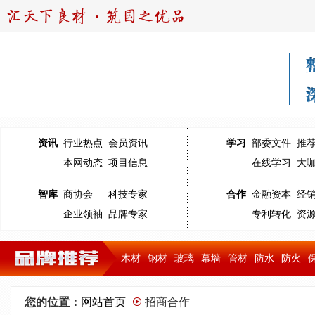
资讯
行业热点
会员资讯
学习
部委文件
推
本网动态
项目信息
在线学习
大
智库
商协会
科技专家
合作
金融资本
经
企业领袖
品牌专家
专利转化
资
木材
钢材
玻璃
幕墙
管材
防水
防火
您的位置：
网站首页
招商合作