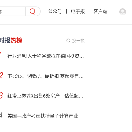
公众号
电子报
客户端
时报
热榜
换一换
行业消息!人士称谷歌拟在德国投资数十亿欧元
下<沉>、“胖改,”、硬折扣 商超零售企业转型发展各显神通
红塔证券?拟出售6处房产，估值超2.6亿！
美国—政府考虑扶持量子计算产业