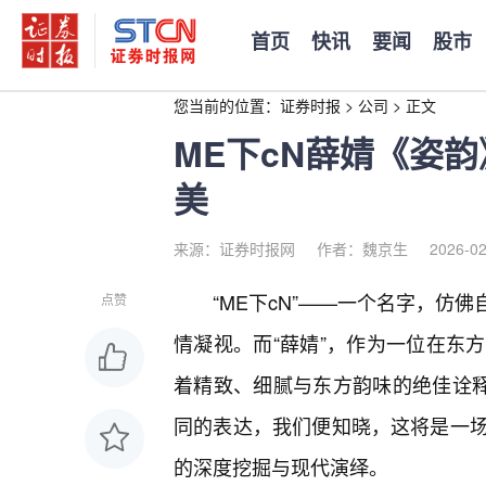
首页
快讯
要闻
股市
您当前的位置：
证券时报
>
公司
>
正文
ME下cN薛婧《姿
美
来源：证券时报网
作者：魏京生
2026-02
“ME下cN”——一个名字，仿
点赞
情凝视。而“薛婧”，作为一位在东
着精致、细腻与东方韵味的绝佳诠释
同的表达，我们便知晓，这将是一场
的深度挖掘与现代演绎。