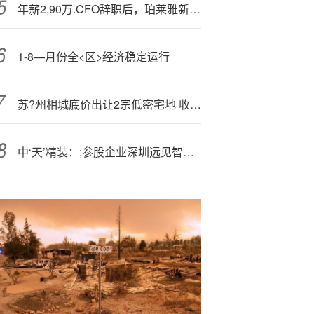
年薪2,90万.CFO辞职后，珀莱雅新聘毕马威&欧莱雅背景CFO!
1-8—月份全<区>经济稳定运行
苏?州相城底价出让2宗低密宅地 收金6.07亿元
中‘天’精装：;参股企业深圳远见智存科技有限公司聚焦高带宽存储芯片（HBM）领域