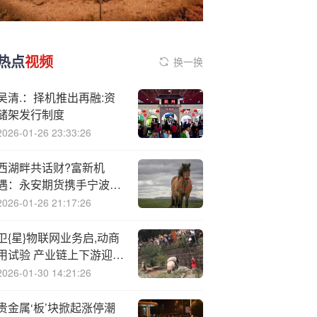
热点
视频
换一换
吴清.：择机推出再融:资
储架发行制度
2026-01-26 23:33:26
西湖畔共话财?富新机
遇：永安期货携手宁波银
行成功举办永金会
2026-01-26 21:17:26
卫{星}物联网业务启,动商
用试验 产业链上下游迎机
遇
2026-01-30 14:21:26
贵金属‘板’块掀起涨停潮