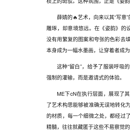
棂上的斑驳。这种氛围，正是《姿韵
薛婧的🔥艺术，向来以其“写意
雕琢，却意境悠远。在《姿韵》的设
没有用繁复的图案和夸张的色彩去
本身成为一幅水墨画，让穿着者成为
这种“留白”，给予了服装呼吸
强制的灌输，而是邀请式的体验。
ME下cN在执行层面，展现了
了艺术构思能够被准确无误地转化为
的材质，每一个细微之处，都经过
精髓，往往就藏匿于这些不易察觉的