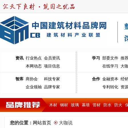
资讯
行业热点
会员资讯
学习
部委文件
推
本网动态
项目信息
在线学习
大
智库
商协会
科技专家
合作
金融资本
经
企业领袖
品牌专家
专利转化
资
木材
钢材
玻璃
幕墙
管材
防水
防火
您的位置：
网站首页
大咖说