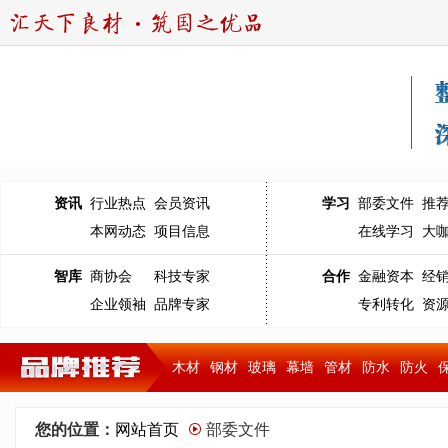
资讯
行业热点
会员资讯
学习
部委文件
推
本网动态
项目信息
在线学习
大
智库
商协会
科技专家
合作
金融资本
经
企业领袖
品牌专家
专利转化
资
木材
钢材
玻璃
幕墙
管材
防水
防火
您的位置：
网站首页
部委文件